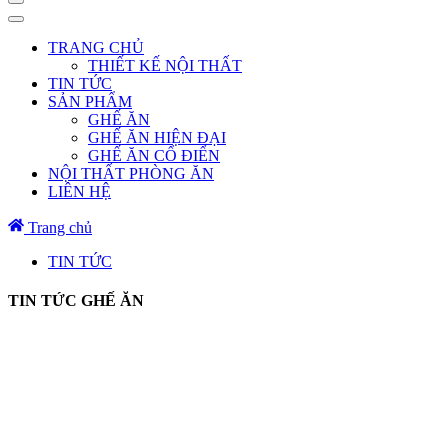
TRANG CHỦ
THIẾT KẾ NỘI THẤT
TIN TỨC
SẢN PHẨM
GHẾ ĂN
GHẾ ĂN HIỆN ĐẠI
GHẾ ĂN CỔ ĐIỂN
NỘI THẤT PHÒNG ĂN
LIÊN HỆ
Trang chủ
TIN TỨC
TIN TỨC GHẾ ĂN